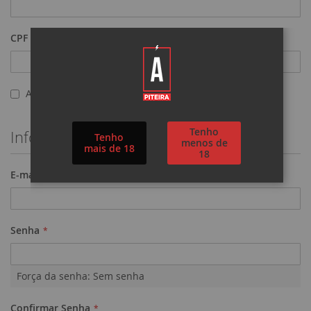
CPF
Assinar Newsletter
Tenho
Informações de acesso
Tenho
menos de
mais de 18
18
E-mail
Senha
Força da senha:
Sem senha
Confirmar Senha