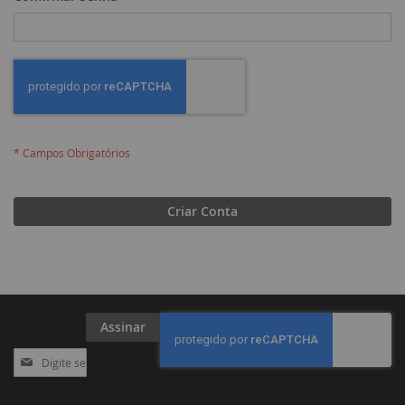
Criar Conta
Assinar
Inscreva-
se
na