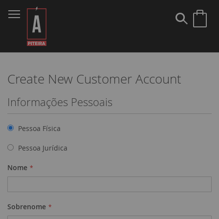
Pular
para
Pesquis
Meu
o
conteúdo
Create New Customer Account
Informações Pessoais
Pessoa Física
Pessoa Jurídica
Nome
Sobrenome