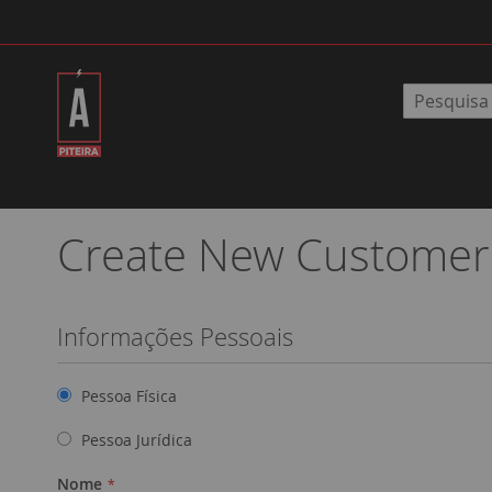
Pular
para
o
conteúdo
Pesquisa
Create New Customer
Informações Pessoais
Pessoa Física
Pessoa Jurídica
Nome