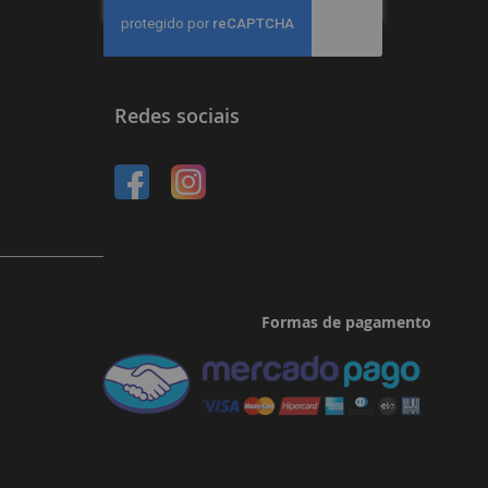
na
nossa
Newsletter:
Redes sociais
Formas de pagamento